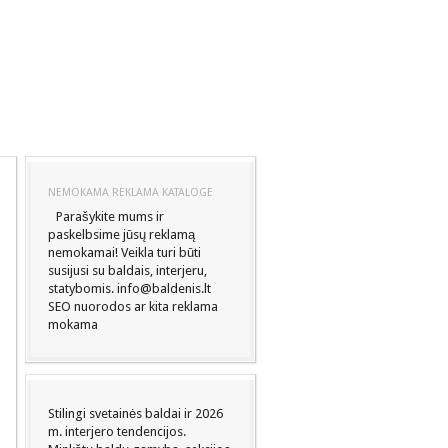
NEMOKAMA REKLAMA KATALOGE
Parašykite mums ir
paskelbsime jūsų reklamą
nemokamai! Veikla turi būti
susijusi su baldais, interjeru,
statybomis. info@baldenis.lt
SEO nuorodos ar kita reklama
mokama
Stilingi svetainės baldai ir 2026
m. interjero tendencijos.