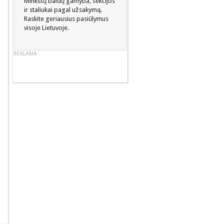
Minkštų baldų gamyba, sekcijos
ir staliukai pagal užsakymą.
Raskite geriausius pasiūlymus
visoje Lietuvoje.
REKLAMA