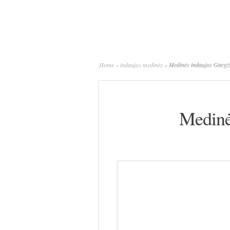
Home
»
indaujos medinės
»
Medinės indaujos Gargž
Medinė