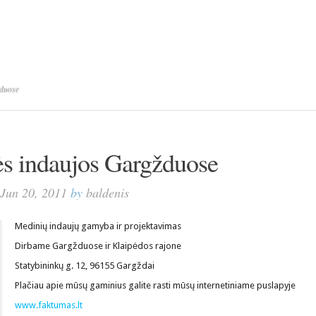
duose
s indaujos Gargžduose
Jun 20, 2011
by
baldenis
Medinių indaujų gamyba ir projektavimas
Dirbame Gargžduose ir Klaipėdos rajone
Statybininkų g. 12, 96155 Gargždai
Plačiau apie mūsų gaminius galite rasti mūsų internetiniame puslapyje
www.faktumas.lt