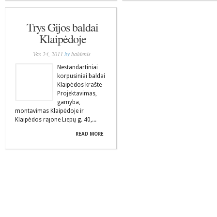
Trys Gijos baldai
Klaipėdoje
Vas 24, 2011
by
baldenis
Nestandartiniai
korpusiniai baldai
Klaipėdos krašte
Projektavimas,
gamyba,
montavimas Klaipėdoje ir
Klaipėdos rajone Liepų g. 40,...
READ MORE