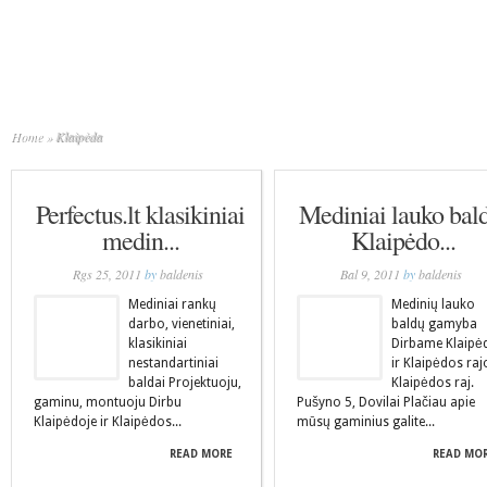
Home
»
Klaipėda
Perfectus.lt klasikiniai
Mediniai lauko bal
medin...
Klaipėdo...
Rgs 25, 2011
by
baldenis
Bal 9, 2011
by
baldenis
Mediniai rankų
Medinių lauko
darbo, vienetiniai,
baldų gamyba
klasikiniai
Dirbame Klaipė
nestandartiniai
ir Klaipėdos ra
baldai Projektuoju,
Klaipėdos raj.
gaminu, montuoju Dirbu
Pušyno 5, Dovilai Plačiau apie
Klaipėdoje ir Klaipėdos...
mūsų gaminius galite...
READ MORE
READ MO