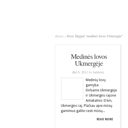
Home
»
Posts Tagged
"
medinės lovos Ukmergėje"
Medinės lovos
Ukmergėje
Bal 6, 2011
by
baldenis
Medinių lovų
gamyba
Dirbame Ukmergėje
ir Ukmergės rajone
Antakalnio II km,
Ukmergės raj. Plačiau apie mūsų
gaminius galite rasti mūsų...
READ MORE