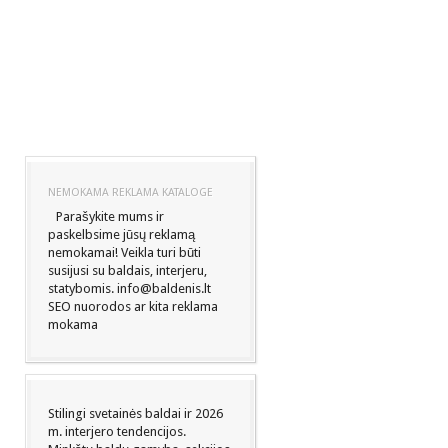
NEMOKAMA REKLAMA KATALOGE
Parašykite mums ir
paskelbsime jūsų reklamą
nemokamai! Veikla turi būti
susijusi su baldais, interjeru,
statybomis. info@baldenis.lt
SEO nuorodos ar kita reklama
mokama
Stilingi svetainės baldai ir 2026
m. interjero tendencijos.