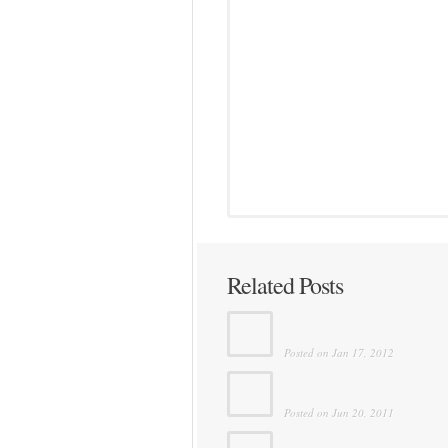
Home
»
komodos medinės
»
Medinės komodos Telšiu
Medin