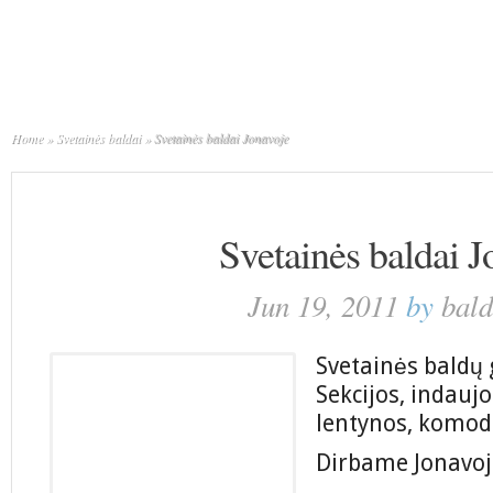
Home
»
Svetainės baldai
»
Svetainės baldai Jonavoje
Svetainės baldai J
Jun 19, 2011
by
bald
Svetainės baldų
Sekcijos, indaujo
lentynos, komod
Dirbame Jonavoje