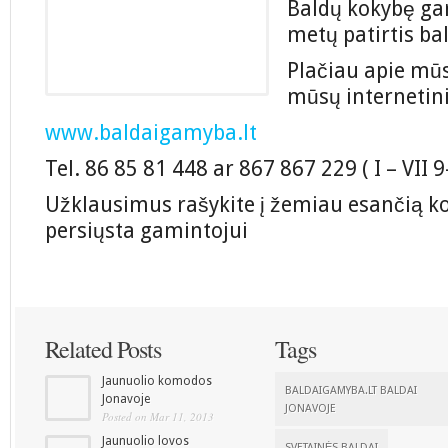
Baldų kokybę ga
metų patirtis b
Plačiau apie mūs
mūsų internetin
www.baldaigamyba.lt
Tel. 86 85 81 448 ar 867 867 229 ( I – VII 9-
Užklausimus rašykite į žemiau esančią k
persiųsta gamintojui
Related Posts
Tags
Jaunuolio komodos
BALDAIGAMYBA.LT BALDAI
Jonavoje
JONAVOJE
Posted on Mar 11, 2013
Jaunuolio lovos
SVETAINĖS BALDAI