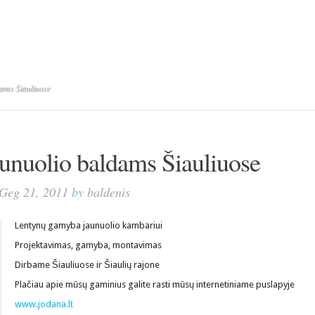
ams Šiauliuose
unuolio baldams Šiauliuose
Geg 21, 2011
by
baldenis
Lentynų gamyba jaunuolio kambariui
Projektavimas, gamyba, montavimas
Dirbame Šiauliuose ir Šiaulių rajone
Plačiau apie mūsų gaminius galite rasti mūsų internetiniame puslapyje
www.jodana.lt