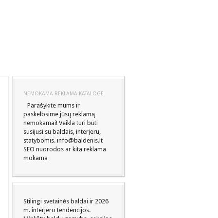
NEMOKAMA REKLAMA KATALOGE
Parašykite mums ir
paskelbsime jūsų reklamą
nemokamai! Veikla turi būti
susijusi su baldais, interjeru,
statybomis. info@baldenis.lt
SEO nuorodos ar kita reklama
mokama
Stilingi svetainės baldai ir 2026
m. interjero tendencijos.