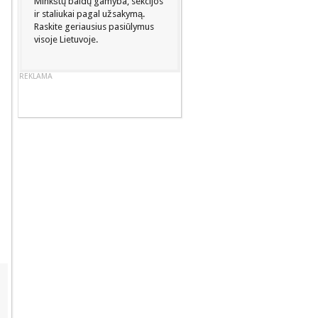
Minkštų baldų gamyba, sekcijos
ir staliukai pagal užsakymą.
Raskite geriausius pasiūlymus
visoje Lietuvoje.
REKLAMA