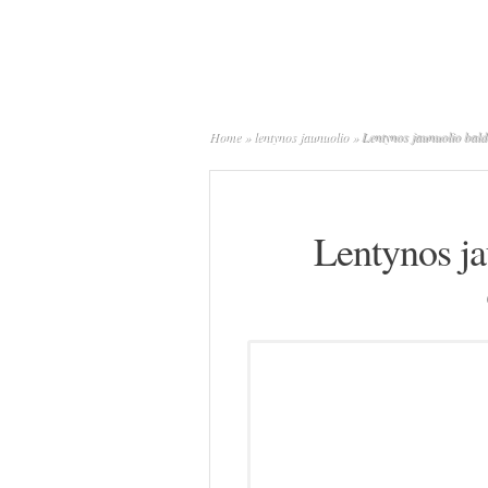
Home
»
lentynos jaunuolio
»
Lentynos jaunuolio bald
Lentynos ja